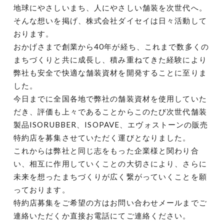
地球にやさしいまち、人にやさしい舗装を次世代へ。
そんな想いを掲げ、株式会社ダイセイは日々活動して
おります。
おかげさまで創業から40年が経ち、これまで数多くの
まちづくりと共に成長し、積み重ねてきた経験により
弊社も安全で快適な舗装資材を開発することに至りま
した。
今日までに全国各地で弊社の舗装資材を使用していた
だき、評価も上々であることからこのたび次世代舗装
製品ISORUBBER、ISOPAVE、エヴォストーンの販売
特約店を募集させていただく運びとなりました。
これからは弊社と同じ志をもった企業様と関わり合
い、相互に作用していくことの大切さにより、さらに
未来を想ったまちづくりが広く繋がっていくことを願
っております。
特約店募集をご希望の方はお問い合わせメールまでご
連絡いただくか直接お電話にてご連絡ください。